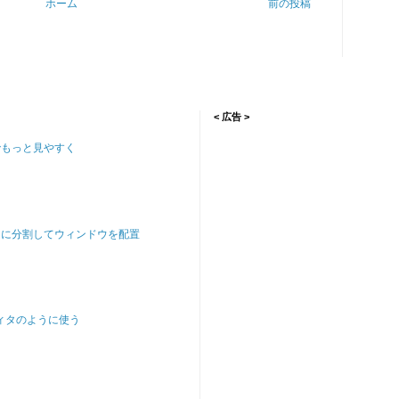
ホーム
前の投稿
< 広告 >
でもっと見やすく
ンに分割してウィンドウを配置
ディタのように使う