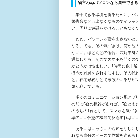
物言わぬパソコンなら集中でき
集中できる環境を得るために、パソ
警告音なども出なくなるのでイラッ
い、周りに迷惑をかけることもなく
ただ、パソコンが音を出さないと
なる。でも、その気づきは、何か他
がいい。ほとんどの場合四六時中身
通知したら、そこでスマホを開くの
かどうかは悩ましい。1時間に数十
ほうが邪魔をされずにすむ。その代
と。
在宅勤務などで家族のいるリビ
気が利いている。
多くのコミュニケーション系アプリ
の前に
5
台の機器があれば、
5
台とも
のうちの
1
台として、スマホを気づき
率のいい任意の機器で反応すればい
あるいはいっさいの通知をなしにし
れなら自分のペースで作業を進めら