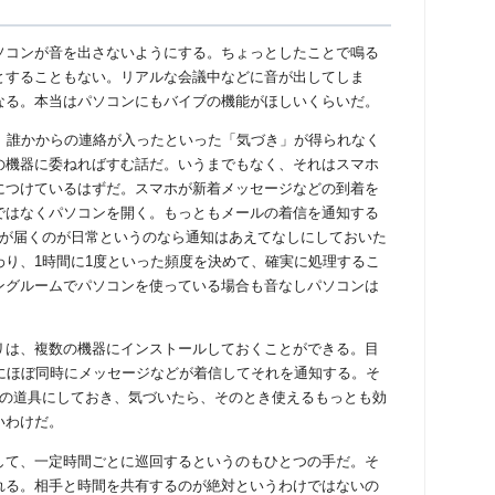
る
コンが音を出さないようにする。ちょっとしたことで鳴る
とすることもない。リアルな会議中などに音が出してしま
なる。本当はパソコンにもバイブの機能がほしいくらいだ。
、誰かからの連絡が入ったといった「気づき」が得られなく
の機器に委ねればすむ話だ。いうまでもなく、それはスマホ
につけているはずだ。スマホが新着メッセージなどの到着を
ではなくパソコンを開く。もっともメールの着信を通知する
通が届くのが日常というのなら通知はあえてなしにしておいた
わり、1時間に1度といった頻度を決めて、確実に処理するこ
ングルームでパソコンを使っている場合も音なしパソコンは
は、複数の機器にインストールしておくことができる。目
にほぼ同時にメッセージなどが着信してそれを通知する。そ
の道具にしておき、気づいたら、そのとき使えるもっとも効
いわけだ。
て、一定時間ごとに巡回するというのもひとつの手だ。そ
れる。相手と時間を共有するのが絶対というわけではないの