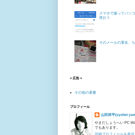
スマホで撮ってパソコ
使おう
そのメールの署名、
< 広告 >
その他の著書
プロフィール
山田祥平(syohei yam
やまだしょうへい PC 
でもあります。
詳細プロフィールを表示