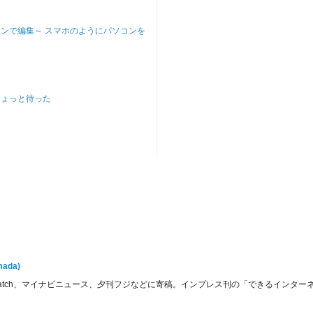
ンで編集～ スマホのようにパソコンを
ちょっと待った
ada)
Watch、マイナビニュース、夕刊フジなどに寄稿。インプレス刊の「できるインターネッ