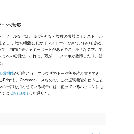
ソコンで対応
トツールなどは、ほぼ例外なく複数の機器にインストール
則として
1
台の機器にしかインストールできないものもある。
って、自由に使えるキーボードがあるのに、小さなスマホで
さに本末転倒だ。それに、万が一、スマホが故障したり、紛
だ。
拡張機能
が用意され、ブラウザでトーク等を読み書きでき
る
Edge
も、
Chrome
ベースなので、この拡張機能を使うこと
ンの一部を担わせている場合には、使っているパソコンにも
いては
以前に
紹介
した通りだ。