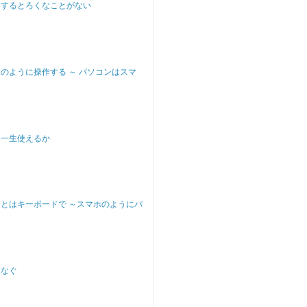
ンするとろくなことがない
のように操作する ～ パソコンはスマ
は一生使えるか
とはキーボードで ～スマホのようにパ
つなぐ