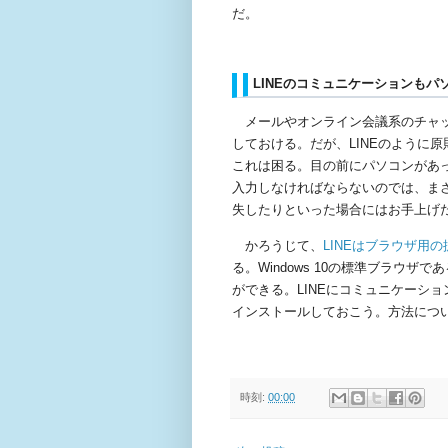
だ。
LINE
のコミュニケーションもパ
メールやオンライン会議系のチャッ
しておける。だが、
LINE
のように原
これは困る。目の前にパソコンがあ
入力しなければならないのでは、ま
失したりといった場合にはお手上げ
かろうじて、
LINE
は
ブラウザ
用
の
る。
Windows 10
の標準ブラウザであ
ができる。
LINE
にコミュニケーショ
インストールしておこう。方法につ
時刻:
00:00