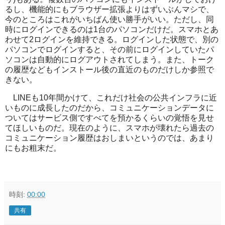
るし、機能的にもブラウザー拡張よりはずいぶんマシで、
今のところはこれがいちばん使い勝手がいい。ただし、同
時にログインできるのは
1
台のパソコンだけだ。スマホとあ
わせて
2
ログインを維持できる。ログインした状態で、別の
パソコンでログインすると、その前にログインしていたパ
ソコンは自動的にログアウトされてしまう。また、トーク
の履歴などもインストール後の直近のものだけしか参照で
きない。
LINE
も
10
年間かけて、これだけ社会の公共インフラに近
いものに成長したのだから、コミュニケーションデータに
ついてはサービス側ですべてを預かるくらいの覚悟を見せ
てほしいものだ。現在のように、スマホが壊れたら過去の
コミュニケーション履歴はおしまいというのでは、あまり
にもお粗末だ。
時刻:
00:00
共有