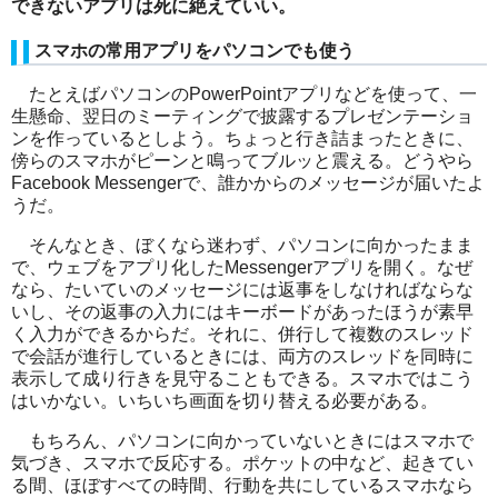
できないアプリは死に絶えていい。
スマホの常用アプリをパソコンでも使う
たとえばパソコンの
PowerPoint
アプリなどを使って、一
生懸命、翌日のミーティングで披露するプレゼンテーショ
ンを作っているとしよう。ちょっと行き詰まったときに、
傍らのスマホがピーンと鳴ってブルッと震える。どうやら
Facebook Messenger
で、誰かからのメッセージが届いたよ
うだ。
そんなとき、ぼくなら迷わず、パソコンに向かったまま
で、ウェブをアプリ化した
Messenger
アプリを開く。なぜ
なら、たいていのメッセージには返事をしなければならな
いし、その返事の入力にはキーボードがあったほうが素早
く入力ができるからだ。それに、併行して複数のスレッド
で会話が進行しているときには、両方のスレッドを同時に
表示して成り行きを見守ることもできる。スマホではこう
はいかない。いちいち画面を切り替える必要がある。
もちろん、パソコンに向かっていないときにはスマホで
気づき、スマホで反応する。ポケットの中など、起きてい
る間、ほぼすべての時間、行動を共にしているスマホなら