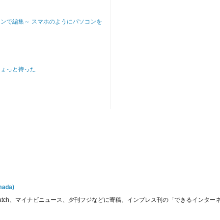
ンで編集～ スマホのようにパソコンを
ちょっと待った
ada)
Watch、マイナビニュース、夕刊フジなどに寄稿。インプレス刊の「できるインターネッ