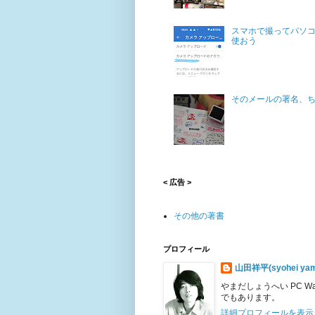
スマホで撮ってパソコ
使おう
そのメールの署名、
< 広告 >
その他の著書
プロフィール
山田祥平(syohei yam
やまだしょうへい PC 
でもあります。
詳細プロフィールを表示