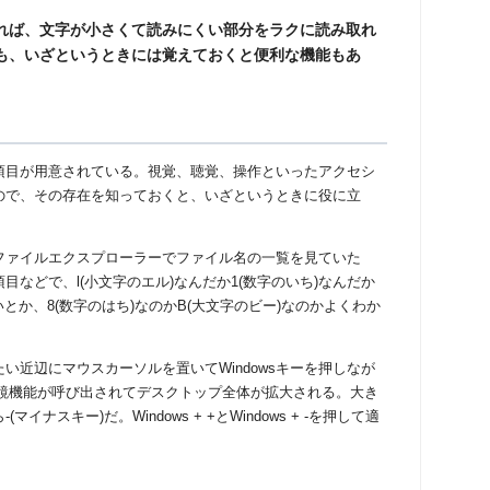
ば、文字が小さくて読みにくい部分をラクに読み取れ
も、いざというときには覚えておくと便利な機能もあ
項目が用意されている。視覚、聴覚、操作といったアクセシ
ので、その存在を知っておくと、いざというときに役に立
ァイルエクスプローラーでファイル名の一覧を見ていた
項目などで、
l(
小文字のエル
)
なんだか
1(
数字のいち
)
なんだか
いとか、
8(
数字のはち
)
なのか
B(
大文字のビー
)
なのかよくわか
。
い近辺にマウスカーソルを置いて
Windows
キーを押しなが
鏡機能が呼び出されてデスクトップ全体が拡大される。大き
ら
-(
マイナスキー
)
だ。
Windows + +
と
Windows + -
を押して適