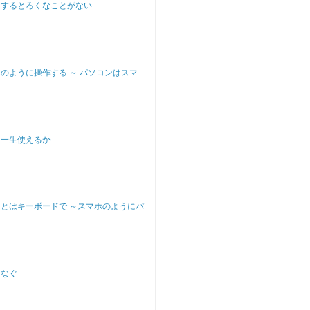
ンするとろくなことがない
のように操作する ～ パソコンはスマ
は一生使えるか
とはキーボードで ～スマホのようにパ
つなぐ