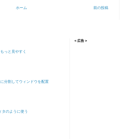
ホーム
前の投稿
< 広告 >
でもっと見やすく
ンに分割してウィンドウを配置
ディタのように使う