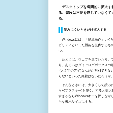
デスクトップを瞬間的に拡大すれ
る。普段は不便を感じていなくて
る。
読みにくいときだけ拡大する
Windows
には、「簡単操作」いう
ビリティといった機能を提供するも
つ。
たとえば、ウェブを見ていたり、フ
り、あるいはダイアログボックスの
I(
大文字のアイ
)
なんだか判別できな
らないといった経験はないだろうか
そんなときには、大きくして読みた
ら
+(
プラスキー
)
を叩く。すると拡大
すぎるなら
Windows
キーを押しなが
当な表示サイズにする。