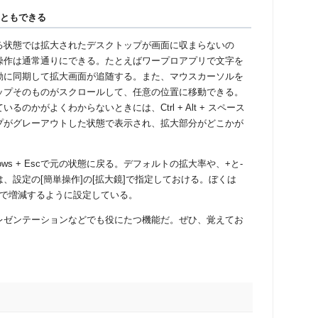
こともできる
状態では拡大されたデスクトップが画面に収まらないの
操作は通常通りにできる。たとえばワープロアプリで文字を
動に同期して拡大画面が追随する。また、マウスカーソルを
ップそのものがスクロールして、任意の位置に移動できる。
ているのかがよくわからないときには、
Ctrl + Alt +
スペース
プがグレーアウトした状態で表示され、拡大部分がどこかが
ows + Esc
で元の状態に戻る。デフォルトの拡大率や、
+
と
-
は、設定の
[
簡単操作
]
の
[
拡大鏡
]
で指定しておける。ぼくは
で増減するように設定している。
ゼンテーションなどでも役にたつ機能だ。ぜひ、覚えてお