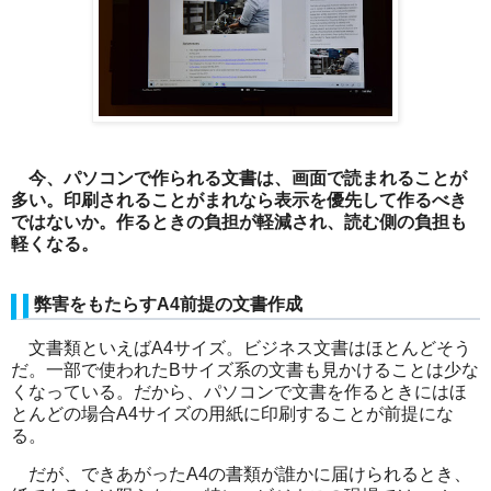
今、パソコンで作られる文書は、画面で読まれることが
多い。印刷されることがまれなら表示を優先して作るべき
ではないか。作るときの負担が軽減され、読む側の負担も
軽くなる。
弊害をもたらす
A4
前提の文書作成
文書類といえば
A4
サイズ。ビジネス文書はほとんどそう
だ。一部で使われた
B
サイズ系の文書も見かけることは少な
くなっている。だから、パソコンで文書を作るときにはほ
とんどの場合
A4
サイズの用紙に印刷することが前提にな
る。
だが、できあがった
A4
の書類が誰かに届けられるとき、