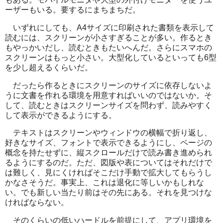
ーザーもいる。要するにまちまちだ。
いずれにしても、
A4
サイズに印刷された書類を表示して
読むには、スクリーンが小さすぎることが多い。作るとき
もやっかいだし、読むときもたいへんだ。さらにスマホの
スクリーンはもっと小さい。大型化しているといっても
6
型
を少し超えるくらいだ。
だったら作るときにスクリーンのサイズに依存しないよ
うに文書を作れる環境を用意すればいいのではないか。そ
して、読むときはスクリーンサイズを問わず、読みやすく
して表示ができるようにする。
テキストはスクリーンやウィンドウの横幅で折り返し、
好きなサイズ、フォントで表示できるようにし、ページの
概念を持たせずに、縦スクロールだけで読み書き進められ
るようにするのだ。ただ、図版や表についてはそれだけで
は難しく、見にくければそこだけ手動で拡大してもらうし
かなさそうだ。事実上、これは退化に等しいかもしれな
い。でも新しい当たり前はその先にある。それを見つけな
ければならない。
そのくらいの低いハードルを前提にして、アプリ環境を