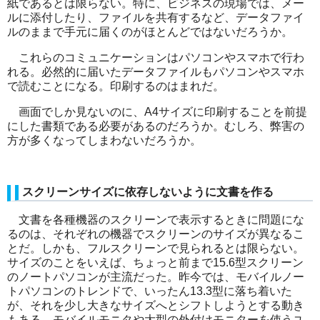
紙であるとは限らない。特に、ビジネスの現場では、メー
ルに添付したり、ファイルを共有するなど、データファイ
ルのままで手元に届くのがほとんどではないだろうか。
これらのコミュニケーションはパソコンやスマホで行わ
れる。必然的に届いたデータファイルもパソコンやスマホ
で読むことになる。印刷するのはまれだ。
画面でしか見ないのに、
A4
サイズに印刷することを前提
にした書類である必要があるのだろうか。むしろ、弊害の
方が多くなってしまわないだろうか。
スクリーンサイズに依存しないように文書を作る
文書を各種機器のスクリーンで表示するときに問題にな
るのは、それぞれの機器でスクリーンのサイズが異なるこ
とだ。しかも、フルスクリーンで見られるとは限らない。
サイズのことをいえば、ちょっと前まで
15.6
型スクリーン
のノートパソコンが主流だった。昨今では、モバイルノー
トパソコンのトレンドで、いったん
13.3
型に落ち着いた
が、それを少し大きなサイズへとシフトしようとする動き
もある。モバイルモニタや大型の外付けモニターを使うユ